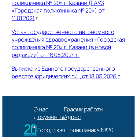
поликлиника № 20» г. Казани (ГАУЗ
«Городская поликлиника № 20») от
11.01.2021
г.
Устав государственного автономного
учреждения здравоохранения «Городская
поликлиника № 20» г. Казани (в новой
редакции) от 16.08.2024 г.
Выписка из Единого государственного
реестра юридических лиц от 18.05.2026 г.
О нас
График работы
Документы
Адрес
Городская поликлиника №20